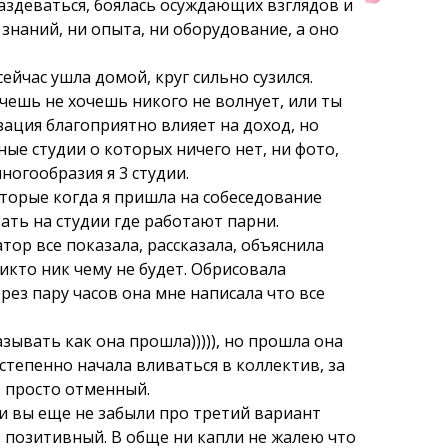
раздеваться, боялась осуждающих взглядов и
 знаний, ни опыта, ни оборудование, а оно
ейчас ушла домой, круг сильно сузился.
чешь не хочешь никого не волнует, или ты
изация благоприятно влияет на доход, но
е студии о которых ничего нет, ни фото,
ногообразия я 3 студии.
торые когда я пришла на собеседование
тать на студии где работают парни.
ор все показала, рассказала, объяснила
никто ник чему не будет. Обрисовала
ерез пару часов она мне написала что все
зывать как она прошла))))), но прошла она
остепенно начала вливаться в коллектив, за
ь просто отменный.
сли вы еще не забыли про третий вариант
не позитивный. В обще ни капли не жалею что