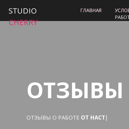
STUDIO
ГЛАВНАЯ
ГЛАВНАЯ
УСЛО
УСЛО
РАБО
CHERRY
ОТЗЫВЫ
ОТЗЫВЫ О РАБОТЕ
ОТ НАС
|