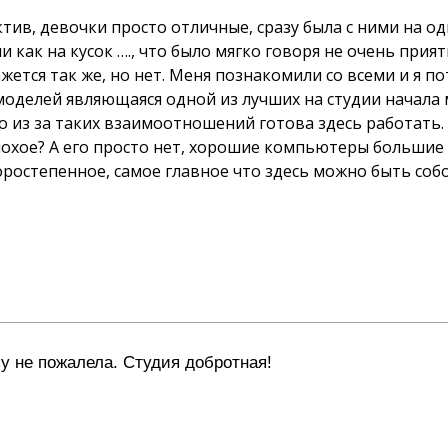
тив, девочки просто отличные, сразу была с ними на од
 как на кусок …., что было мягко говоря не очень прият
жется так же, но нет. Меня познакомили со всеми и я по
моделей являющаяся одной из лучших на студии начала м
о из за таких взаимоотношений готова здесь работать.
лохое? А его просто нет, хорошие компьютеры большие
оростепенное, самое главное что здесь можно быть собо
зу не пожалела. Студия добротная!