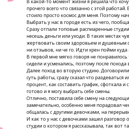
В какой-то момент жизни я решила что хочу
прочего всего что связанно с этой работай.
стоило просто космос для меня. Поэтому нач
Выбрать у нас в городе есть из чего, пообща
Сразу отпали топовые распиаренные студии 
несешь деньги или уходи. В таких местах чу
жертвовать своим здоровьем и душевным со
ни отзывов, ни че го. Идти хрен пойми куда 
В первой мне мягко говоря не понравилось
сидели и усмехались, поэтому после похода 
Далее поход во вторую студию. Договорилис
суть работы, сразу сказал что раздеваться 
процент, как составить график, сфоткала и 
готово и я могу выбрать себе смены.
Отлично, поставила себе смену на следующий
замечательно, особенно меня порадовал чек 
общалась с другими девочками, на перерыве
И как то у нас с девочками зашел разговор о
студии о котором я рассказывала, так вот т