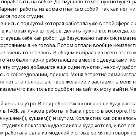
 поработать на вебке. Да смущало то что нужно будет 
 Вариант работы из дома отпал сам собой, так как нет ни
ался поиск студии.
вшись с подругой которая работала уже в этой сфере а с
в которых куча штрафов, делать нужно все и всегда, хо
вствуешь себя как робот, да безусловно такая системат
стоянием я не готова. Потом отпали вообще неизвестны
не очень то хотелось. В общем выбрала из всего этого м
 то что были парни работающие вместе с девушками, ко
в эту студию добавился еще один пунктик, не хочу рабо
ь о собеседовании, пришла. Меня встретил администрат
или нет это полностью твое желание и заставлять меня 
сказала что как только одобрят на сайтах могу выйти. Ч
 день на утро. В подробностях я конечно не буду расска
в 140$, за 7 часов работы, я была просто в восторге. П
 кушаем))), кушаем))) и шутим. Коллектив как оказалос
 студиях я показала куда ходила и куда хотела, и вот е
ам работала одна из моделей и отзыв ее мягко говоря 